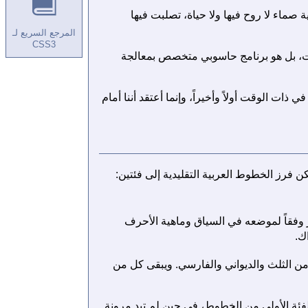
 صماء لا روح فيها ولا حياة، تصلبت فيها
المرجع السريع لـ
CSS3
ت، بل هو برنامج حاسوبي متخصص بمعالجة
ذات الوقت أولاً وأخيراً، وإنما أعتقد أننا أمام
ن فرز الخطوط العربية التقليدية إلى فئتين:
ر وفقاً لموضعه في السياق وماهية الأحرف
ك.
 من الثلث والديواني والفارسي. ويبقى كل من
لفئة الأولى من الخطوط، في حين لم تبدِ مرونة