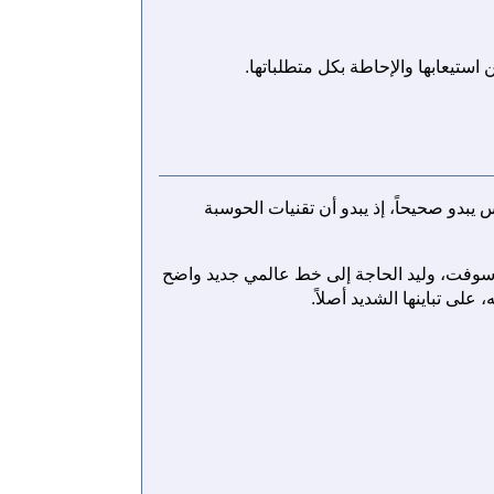
ستيعابها والإحاطة بكل متطلباتها.
يبدو صحيحاً، إذ يبدو أن تقنيات الحوسبة
يل المثال، منذ فجر ظهوره مع مجموعة تطبيقات أوفيس 95 من مايكروسوفت، وليد الحاجة إلى خط عالمي جديد واضح
ى تباينها الشديد أصلاً.