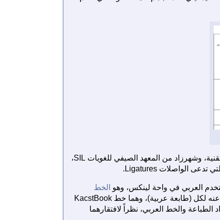
إلا أن فئة النسخ التقليدي في بيئة لينكس، ممثلة بخط KacstBook من مدينة الملك عبد العزيز للعلوم والتقنية، وشهرزاد من المعهد الصيفي للغويات SIL،
تخدم العربي في واحة لينكس، وهو
الخط
. فعلى الرغم من توفر نموذجين في بيئة لينكس حتى الآن للخط النسخي الطباعي الذي لا غنى عنه لكل (طابعة عربية)، وهما خط KacstBook
 معهد SIL، إلا أنهما ظلا دون طموحات رواد الطباعة والخط العربي، نظراً لافتقارهما