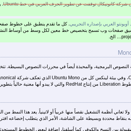
 شركة كانونيكال توقفت عن تطوير الحرف العربي في خط Ubuntu
. 
وبونتو العربي بإصداره التجريبي
. كل ما تقدم ينطبق على خطوط صفحات
 تنسيق صفحات وب تسمح بتخصيص خط معين لكل وسط من أوساط النشر
نصوص البرمجية، والمحبذة أيضاً في محررات النصوص البسيطة. تتخذ كا
بنقاط محددة وبسيطة على الشاشة، الأمر الذي يتطلب إخضاعه افتراضياً لخاصي
لمقبولة بين النسخ والكوفي كما أسلفنا، إضافة لبعض الخطوط المستحدث