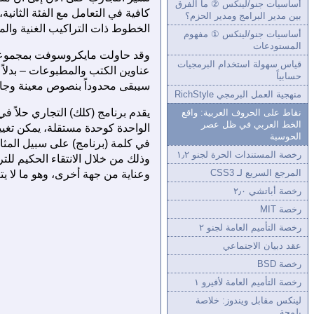
أساسيات جنو/لينكس ② ما الفرق
كافية في التعامل مع الفئة الثان
بين مدير البرامج ومدير الحزم؟
الخطوط ذات التراكيب الغنية والم
أساسيات جنو/لينكس ① مفهوم
المستودعات
وقد حاولت مايكروسوفت بمجموعة خ
قياس سهولة استخدام البرمجيات
عناوين الكتب والمطبوعات – بدلاً 
حسابياً
سيبقى محدوداً بنصوص معينة وجا
منهجية العمل البرمجي RichStyle
يقدم برنامج (كلك) التجاري حلاً ف
نقاط على الحروف العربية: واقع
الخط العربي في ظل عصر
الواحدة كوحدة مستقلة، يمكن تغيير
الحوسبة
في كلمة (برنامج) على سبيل المثال.
رخصة المستندات الحرة لجنو ١٫٢
وذلك من خلال الانتقاء الحكيم لل
المرجع السريع لـ CSS3
وعناية من جهة أخرى، وهو ما لا يتع
رخصة أباتشي ٢٫٠
رخصة MIT
رخصة التأميم العامة لجنو ٢
عقد دبيان الاجتماعي
رخصة BSD
رخصة التأميم العامة لأفيرو ١
لينكس مقابل ويندوز: خلاصة
بلمحة