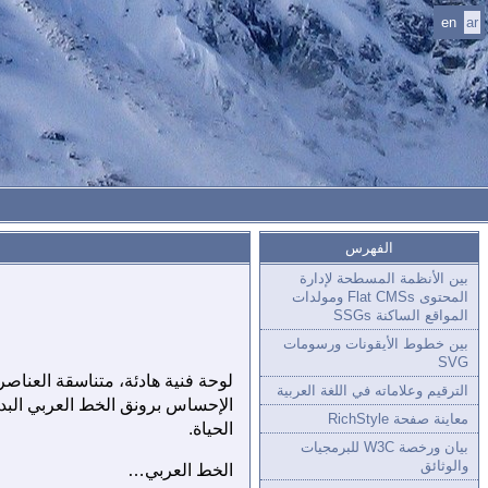
en
ar
الفهرس
بين الأنظمة المسطحة لإدارة
المحتوى Flat CMSs ومولدات
المواقع الساكنة SSGs
بين خطوط الأيقونات ورسومات
SVG
لوحة فنية هادئة، متناسقة العناص
الترقيم وعلاماته في اللغة العربية
الإحساس برونق الخط العربي البدي
معاينة صفحة RichStyle
الحياة.
بيان ورخصة W3C للبرمجيات
والوثائق
الخط العربي…