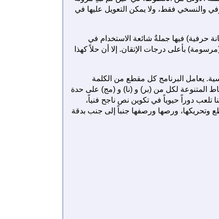
وفي والنسخي فقط، ولا يمكن التعويل عليها في
 حرفية) فيها جملةٌ شائعة الاستخدام في
رسومة) بأعلى درجات الإتقان. إلا أن حلاً كهذا
يسية. يعامل البرنامج كل مقطع من الكلمة
ط المتنوعة لكل من (بر) و (نا) و (مج) على حدة
تلعب دوراً حيوياً في تكوين نص ناجح فنياً،
ع وتحريكها، ورصها ورصفها جنباً إلى جنب بدقة