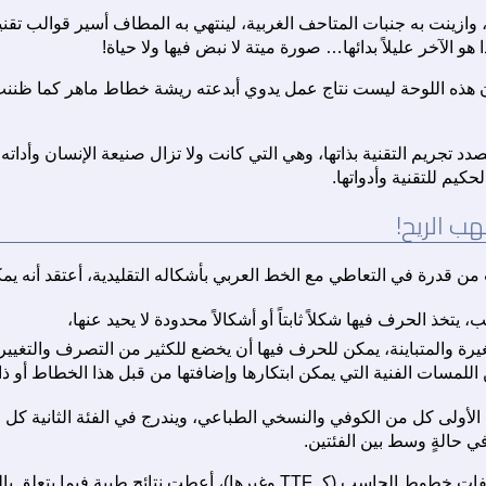
 وازينت به جنبات المتاحف الغربية، لينتهي به المطاف أسير قوالب تقنية
و الآخر عليلاً بدائها… صورة ميتة لا نبض فيها ولا حياة!
ن هذه اللوحة ليست نتاج عمل يدوي أبدعته ريشة خطاط ماهر كما ظنن
 تجريم التقنية بذاتها، وهي التي كانت ولا تزال صنيعة الإنسان وأداته في 
كيم للتقنية وأدواتها.
ب الريح!
 من قدرة في التعاطي مع الخط العربي بأشكاله التقليدية، أعتقد أنه يمك
، يتخذ الحرف فيها شكلاً ثابتاً أو أشكالاً محدودة لا يحيد عنها،
غيرة والمتباينة، يمكن للحرف فيها أن يخضع للكثير من التصرف والتغيي
 اللمسات الفنية التي يمكن ابتكارها وإضافتها من قبل هذا الخطاط أو ذا
ة الأولى كل من الكوفي والنسخي الطباعي، ويندرج في الفئة الثانية كل
ي حالةٍ وسط بين الفئتين.
ملفات خطوط الحاسب (كـ
TTF
وغيرها)، أعطت نتائج طيبة فيما يتعلق با