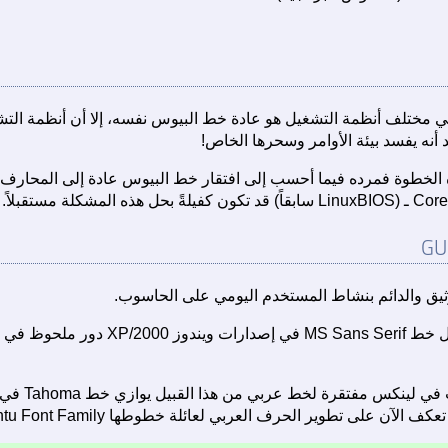
ي مختلف أنظمة التشغيل هو عادة خط البيوس نفسه، إلا أن أنظمة التشغ
نه يفسد بيئة الأوامر وسحرها الخاص!
الخطوة فمرده فيما أحسب إلى افتقار خط البيوس عادة إلى المحارف غير 
الوثيق والدائم بنشاط المستخدم اليومي على الحاسوب.
وقد كان لإحلال خط Tahoma محل خط rif
ير الحرف العربي لعائلة خطوطها Ubuntu Font Family التي صممت خصيصاً لهذا الغرض.