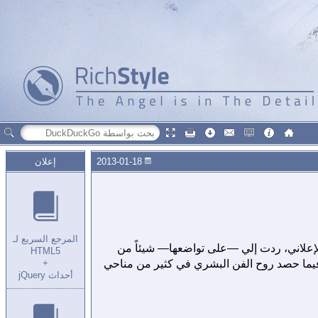
2013-01-18
إعلان
المرجع السريع لـ
الإعلاني، ردت إلي —على تواضعها— شيئاً من
HTML5
 فيما حصد روح الفن البشري في كثير من مناحي
+
أحداث jQuery