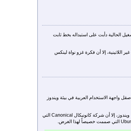
يل الحالية دأبت على استبداله بخط ثابت
اللاتينية، إلا أن فكرة غزو نواة لينكس
MS Sans Se في إصدارات ويندوز 2000/XP دور ملحوظ في صقل واجهة الاستخدام العربية في بيئة ويندوز
في حين لا تزال بيئة سطح المكتب في لينكس مفتقرة لخط عربي من هذا القبيل يوازي خط Tahoma في ويندوز، إلا أن شركة كانونيكال Canonical التي