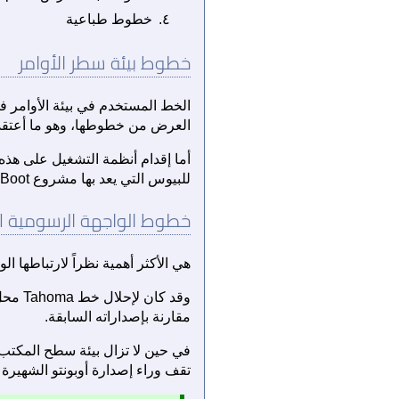
خطوط طباعية
خطوط بيئة سطر الأوامر
الخط المستخدم في بيئة الأوامر ف
العرض من خطوطها، وهو ما أعتقد أ
أما إقدام أنظمة التشغيل على هذه 
للبيوس التي يعد بها مشروع CoreBoot ـ (LinuxBIOS سابقاً) قد تكون كفيلةً بحل هذه المشكلة مستقبلاً.
خطوط الواجهة الرسومية GUI
هي الأكثر أهمية نظراً لارتباطها 
مقارنة بإصداراته السابقة.
تقف وراء إصدارة أوبونتو الشهيرة تعكف الآن على تطو