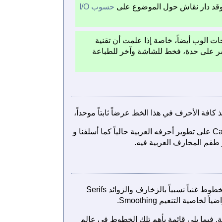
وقد دار نقاش حول الموضوع على
حسوب I/O
 الوب أيضاً، خاصة إذا علمت أن تقنية
 على حدة، فخط للشاشة وآخر للطباعة
فة الأحرف في هذا الخط عرضاً ثابتاً موحداً،
يمثله في بيئة ويندوز Courier New، وفي بيئة لينكس كل من Ubuntu Mono الذي تعكف شركة Canonical على تطوير أحرفه العربية حالياً كما أسلفنا و
وهي الخطوط الأكثر وفرةً وتداولاً، ولا تعاني أنظمة التشغيل نقصاً منها عربياً أو لاتينياً. يعد هذا النمط من الخطوط غنياً نسبياً بالزخارف والزوائد Serifs
ة التنعيم Smoothing.
ة. فيما يلي قائمة بأهم تلك الخطوط في عالم