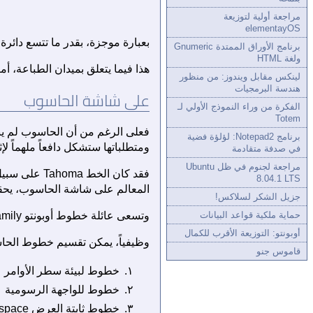
مراجعة أولية لتوزيعة
elementayOS
بعبارة موجزة، بقدر ما تتسع دائر
برنامج الأوراق الممتدة Gnumeric
ولغة HTML
هذا فيما يتعلق بميدان الطباعة، أم
لينكس مقابل ويندوز: من منظور
هندسة البرمجيات
على شاشة الحاسوب
الفكرة من وراء النموذج الأولي لـ
Totem
فعلى الرغم من أن الحاسوب لم يبد 
برنامج Notepad2: لؤلؤة فضية
ومتطلباتها ستشكل دافعاً ملهماً ل
في صدفة متقادمة
مراجعة لجنوم في ظل Ubuntu
8.04.1 LTS
المعالم على شاشة الحاسوب، يحقق 
جزيل الشكر لسلاكس!
حماية ملكية قواعد البيانات
وتسعى عائلة خطوط أوبونتو Ubuntu Font Family لسد هذه الثغرة في عالم لينكس حالياً.
أوبونتو: التوزيعة الأقرب للكمال
وظيفياً، يمكن تقسيم خطوط الحاس
قاموس جنو
خطوط لبيئة سطر الأوامر
خطوط للواجهة الرسومية
خطوط ثابتة العرض Monospace (للنصوص البرمجية)