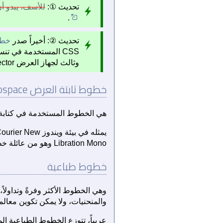
تحديث ①:
للأسف، يبدو أن
.
تحديث ②: أخيراً صدر
خط أ
CSS المستخدمة في
وثالث لجهاز العرض projector… الخ.
خطوط ثابتة العرض Monospace
هي الخطوط المستخدمة في كتابة ال
Libration Mono وهو من عائلة خطوط Liberation من إنتاج RedHat والتي لا يبدو أنها معنية حالياً بتطوير طقم المحارف العربية فيه.
خطوط طباعية
والمنحنيات، ولا يمكن تكوين معالمه 
عربياً، تتوزع الخطوط الطباعية ا