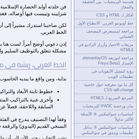
هندسة البرمجيات: بين الحقيقة
فن خلدته أوابد الحضارة الإسلامية،
والمجاز
شرايينه وتيبست فيها أوصاله، فغدا ه
أفكار لـ HTML و CSS
خط أوبونتو العربي: الانطباع الأول
لكن صاحبنا استدرك مشيراً إلى أ
مراجعة لمستعرض المصحف
الخط العربي.
العثماني
إذن دعوني أوضح أمراً. لست هنا بصدد
مربعات الاختيار وأزرار الراديو في
HTML6
مشكلة تتعلق بالتوظيف السليم والح
مراجعة لتوزيعة elementayOS
الخط العربي، ريشة في مه
الإصدار Freya Beta1
رؤية لتمثيل الأيقونات في
تطبيقات الويب
بداية، ومن واقع ما يبديه الحاسوب
كل ما تود معرفته حول خاصية
CSS will-change
خطوط ثابتة الأبعاد والتراكيب
المرجع السريع لـ HTML5
وأخرى غنية بالتراكيب المت
بيان ورخصة W3C® للبرمجيات
السابقة واللاحقة، فضلاً عن
أساسيات جنو/لينكس ④ الأسئلة
وفقاً لهذا التصنيف يندرج في الفئ
الأكثر تداولاً
النسخي القديم (اليدوي) والرقعة ف
أساسيات جنو/لينكس ③ بدائل
تطبيقات ويندوز في جنو/لينكس
تشير التجارب حتى الآن إلى أن 