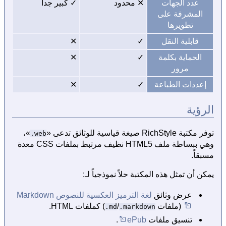
عدد الجهات
✕ محدود
✓ كبير جداً
المشرفة على
تطويرها
قابلية النقل
✓
✕
الحماية بكلمة
✓
✕
مرور
إعددات الطباعة
✓
✕
الرؤية
توفر مكتبة RichStyle صيغة قياسية للوثائق تدعى «
»،
.web
وهي ببساطة ملف HTML5 نظيف مرتبط بملفات CSS معدة
مسبقاً.
يمكن أن تمثل هذه المكتبة حلاً نموذجياً لـ:
عرض وثائق
لغة الترميز العكسية للنصوص Markdown
(ملفات
/
) كملفات HTML.
.md
.markdown
تنسيق ملفات
ePub
.