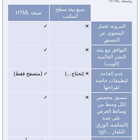
وصيغة HTML
صيغ بيئة سطح
صيغة HTML
المكتب
المرونة: فصل
✕
✓
المحتوى عن
التنسيق
التوافق مع بيئة
✕
✓
النشر العالمية
(الويب)
عدم الحاجة
✕ (تحتاج…)
✓ (متصفح فقط)
لتطبيقات خاصة
لقراءتها
تنسيق مخصص
✕
✓
لكل وسط من
وسائط العرض
على حدة
(الشاشة، الورق،
التلفاز… الخ)