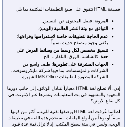
فصيغة HTML تتفوق على صيغ التطبيقات المكتبية بما يلي:
المرونة
: فصل المحتوى عن التنسيق.
التوافق مع بيئة النشر العالمية (الويب)
.
عدم الحاجة لتطبيقات خاصة لاستعراضها وقراءتها
:
يكفي وجود متصفح حديث نسبياً.
تنسيق مخصص لكل وسط من وسائط العرض على
حدة
: كالشاشة، الورق، التلفاز… الخ.
الجهات المشرفة على تطويرها
: طيف واسع من
الشركات والمؤسسات، بما فيها شركة مايكروسوفت،
الشركة المطورة لتطبيقات MS-Office الشهيرة.
إذن، ألا تصلح لغة HTML معياراً لتبادل الوثائق، إلى جانب دورها
المعهود والمشهود في بث المعلومات ونشرها عبر الإنترنت في
كل بقاع الأرض؟
لطالما عُرفت لغة HTML بوصفها تقنية للويب، أكثر من كونها
نسقاً أو نوعاً من أنواع الملفات. تستخدم هذه اللغة في تطبيقات
الويب، وليس في بيئة سطح المكتب. إذ لا تزال ثمة عدة قيود