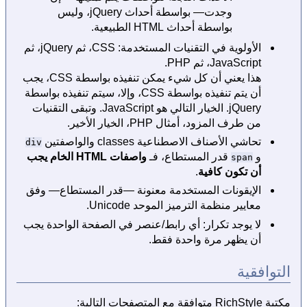
وجدت— بواسطة أحداث jQuery، وليس
بواسطة أحداث HTML الطبيعية.
الأولوية في التقنيات المستخدمة: CSS، ثم jQuery، ثم
JavaScript، ثم PHP.
هذا يعني أن كل شيء يمكن تنفيذه بواسطة CSS، يجب
أن يتم تنفيذه بواسطة CSS، وإلا، سيتم تنفيذه بواسطة
jQuery. الخيار التالي هو JavaScript. وتبقى التقنيات
من طرف المزود، أمثال PHP، الخيار الأخير.
تحاشي الأصناف الاصطناعية classes والواصفتين
div
و
قدر المستطاع، فـ
واصفات HTML الخام يجب
span
أن تكون كافية
.
الإيقونات المستخدمة معنونة —قدر المستطاع— وفق
معايير منظمة الترميز الموحد Unicode.
لا يوجد تكرار: أي رابط/عنصر في الصفحة الواحدة يجب
أن يظهر مرة واحدة فقط.
التوافقية
مكتبة RichStyle متوافقة مع المتصفحات التالية: