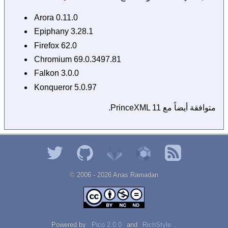
Arora 0.11.0
Epiphany 3.28.1
Firefox 62.0
Chromium 69.0.3497.81
Falkon 3.0.0
Konqueror 5.0.97
متوافقة أيضاً مع PrinceXML 11.
© 2006 - 2026 Αnаѕ Rаmаdаn
Powered by
Pico 2.0.0
and
RichStyle
.