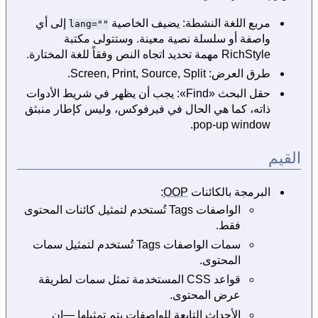
مربع اللغة النشطة: يضيف الخاصية
إلى أي
lang=""
واصفة أو سلسلة نصية معينة. وستتولى مكتبة
RichStyle مهمة تحديد اتجاه النص وفقاً للغة المختارة.
طرق العرض: Screen, Print, Source, Split.
حقل البحث «Find»: يجب أن يظهر في شريط الأدوات
ذاته، كما هي الحال في فيرفوكس، وليس كإطار منبثق
pop-up window.
القيم
البرمجة بالكائنات
OOP
:
الواصفات Tags تُستخدم لتمثيل كائنات المحتوى
فقط.
سمات الواصفات Tags تُستخدم لتمثيل سمات
المحتوى.
قواعد CSS المستخدمة تمثل سمات لطريقة
عرض المحتوى.
الأحداث التابعة للواصفات يتم تمثيلها —إن