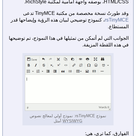
HTML/CSS، بوصفه واجهة أمامية لمكتبة RichStyle.
وقد طورتُ نسخة مخصصة من مكتبة TinyMCE تدعى
rsTinyMCE
، كنموذج توضيحي لبيان هذه الرؤية وإيضاحها قدر
المستطاع.
الجوانب التي لم أتمكن من تمثيلها في هذا النموذج، تم توضيحها
في هذه اللقطة المزيفة.
نموذج rsTinyMCE: نموذج أولي لمعالج نصوص
WYSIWYG
أمثل
الفوارق، كما ترى، هي: