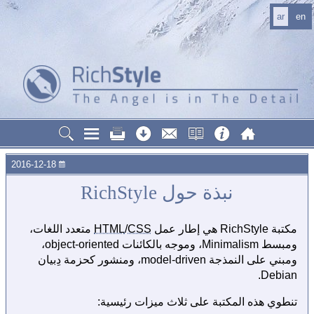
ar
en
2016-12-18
نبذة حول RichStyle
مكتبة RichStyle هي إطار عمل
CSS
/
HTML
متعدد اللغات،
ومبسط Minimalism، وموجه بالكائنات object-oriented،
ومبني على النمذجة model-driven، ومنشور كحزمة دِبيان
Debian.
تنطوي هذه المكتبة على ثلاث ميزات رئيسية: