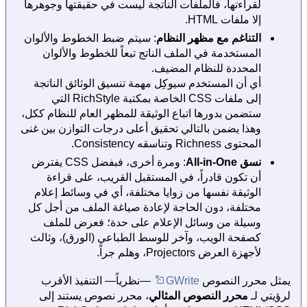
لقراءتها، فالملفات الناتجة ليست في حقيقتها وجوهرها
إلا ملفات HTML.
التناغم مع مظهر النظام
: سيتم ضبط الخطوط والألوان
المستخدمة في الملف الناتج تبعاً للخطوط والألوان
المحددة للنظام المضيف.
أي أن المستخدم سيوكِل مهمة تنسيق الوثائق الناتجة
إلى ملفات CSS الخاصة بمكتبة RichStyle التي
ستضمن بدورها اتباع الوثيقة للمظهر العام للنظام ككل،
وهذا يضمن بالتالي تحقيق أعلى درجات التوازن بين غنى
المحتوى Richness وتناسقه Consistency.
نسق All-in-One
: ومرة أخرى، فبفضل CSS يفترض
أن تكون قادراً، في المستقبل القريب، على قراءة
الوثيقة نفسها من زوايا مختلفة، أي في وسائط إعلام
مختلفة، دون الحاجة لإعادة صياغة الملف من أجل كل
وسيلة من وسائل الإعلام على حدة؛ فعرض للملف
كصفحة الويب، وآخر للوسط الطباعي (الورق)، وثالث
لأجهزة العرض Projectors، وهلم جراً.
يمثل محرر النصوص
GWrite
—نظرياً— التنفيذ الأقرب
لرؤيتي لـ
محرر النصوص المثالي
، محرر نصوص يستند إلى