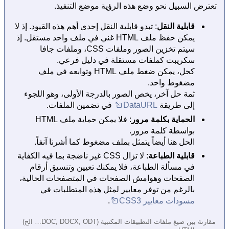
تعترض السبيل نحو وضع هذه الرؤية موضع التنفيذ.
قابلية النقل
: تبدو قابلية النقل إحدى أهم هذه القيود. إذ لا
يمكن حفظ ملف HTML غني في ملف واحد مستقل. إذ
سيتم تخزين الصور وملفات CSS، وملفات جافا
سكريبت كملفات مستقلة في دليل فرعي.
كحل، يمكن ضغط ملف HTML وتوابعه في ملف
مضغوط واحد.
ثمة حل آخر، يخص الصور بالدرجة الأولى، وهو اللجوء
إلى طريقة
DataURL
في تضمين الملفات.
الحماية بكلمة مرور
: فلا يمكن حماية ملف HTML
بواسطة كلمة مرور.
الحل هنا أيضاً يتمثل بملف مضغوط كما أشرنا آنفاً.
قابلية الطباعة
: لا تزال CSS غير ناضجة بما فيه الكفاية
في مسألة الطباعة، فلا يمكنك تعيين وتنسيق أرقام
الصفحات وهوامش الصفحات في المتصفحات الحالية،
بالرغم من توفر معايير لمثل هذه المتطلبات في
مسودات معايير CSS3
.
مقارنة بين صيغ ملفات التطبيقات المكتبية (DOC, DOCX, ODT… الخ)